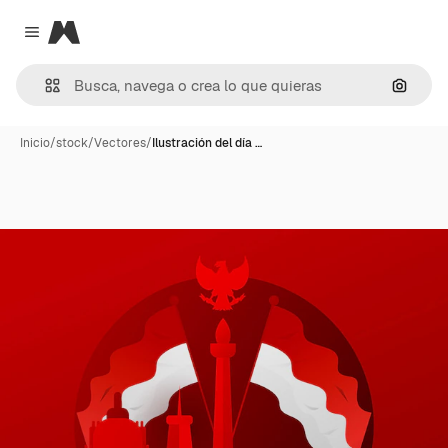
Magnific
Close menu
Buscar
Inicio
/
stock
/
Vectores
/
Ilustración del día …