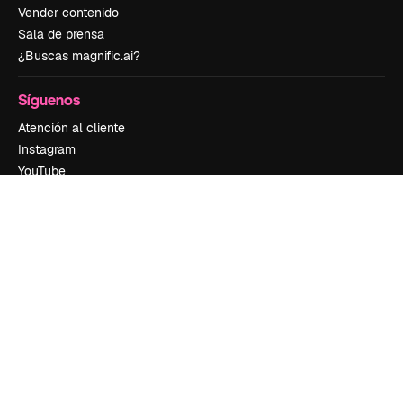
Vender contenido
Sala de prensa
¿Buscas magnific.ai?
Síguenos
Atención al cliente
Instagram
YouTube
LinkedIn
TikTok
Discord
X
Reddit
Copyright © 2010-
2026
Freepik Company S.L.U.
Todos los derechos
reservados
.