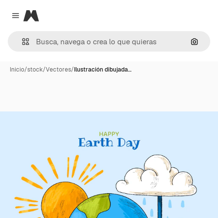
Magnific
Close menu
Buscar
Inicio
/
stock
/
Vectores
/
Ilustración dibujada…