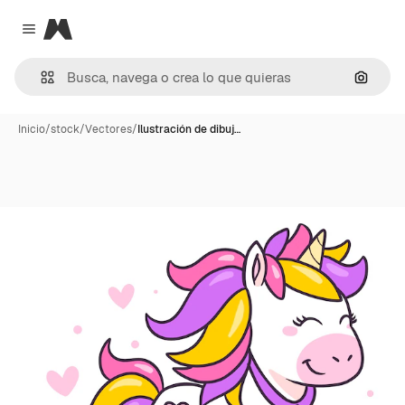
Magnific
Close menu
Buscar
Inicio
/
stock
/
Vectores
/
Ilustración de dibuj…