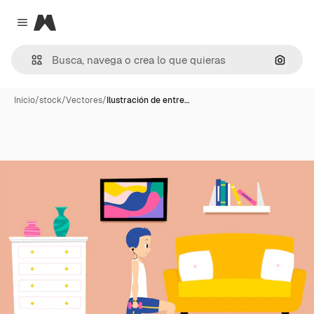
Magnific
Close menu
Buscar
Inicio
/
stock
/
Vectores
/
Ilustración de entre…