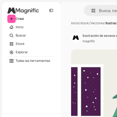
Crear
Inicio
/
stock
/
Vectores
/
Ilustra
Inicio
Buscar
Ilustración de escena 
magnific
Stock
Explorar
Todas las herramientas