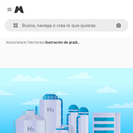
Magnific
Close menu
Buscar
Inicio
/
stock
/
Vectores
/
Ilustración de gradi…