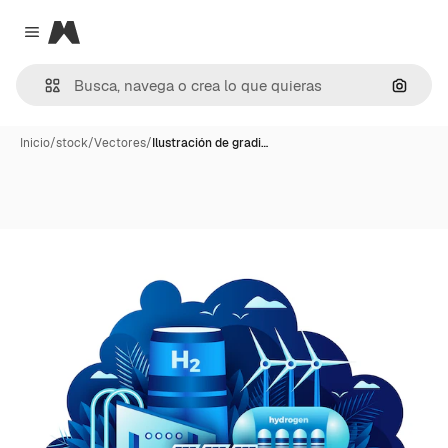
Magnific
Close menu
Buscar
Inicio
/
stock
/
Vectores
/
Ilustración de gradi…