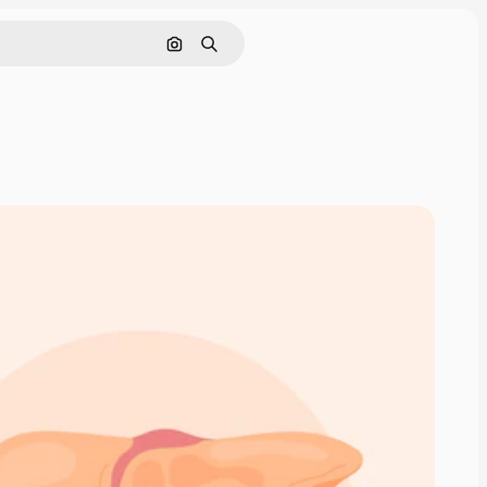
Buscar por imagen
Buscar