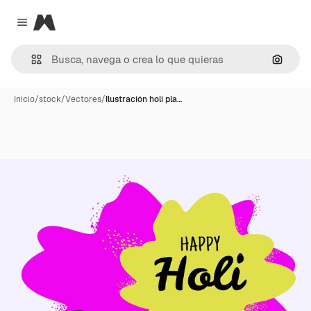
Magnific
Close menu
Buscar
Inicio
/
stock
/
Vectores
/
Ilustración holi pla…