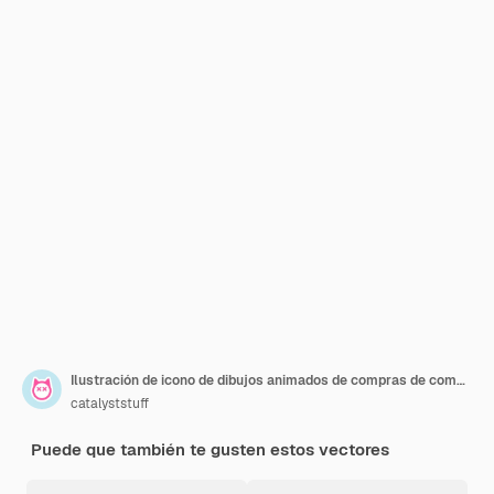
Ilustración de icono de dibujos animados de compras de comestibles de pollo lindo. Concepto de icono de comida animal aislado. Estilo de dibujos animados plana
catalyststuff
Puede que también te gusten estos vectores