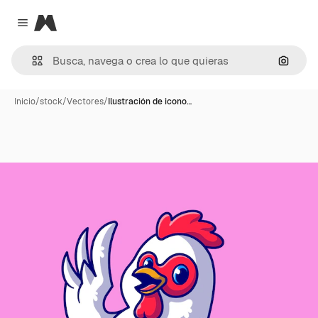
Magnific
Close menu
Buscar
Inicio
/
stock
/
Vectores
/
Ilustración de icono…