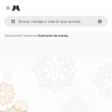
Magnific
Close menu
Buscar
Inicio
/
stock
/
Vectores
/
Ilustración de manda…