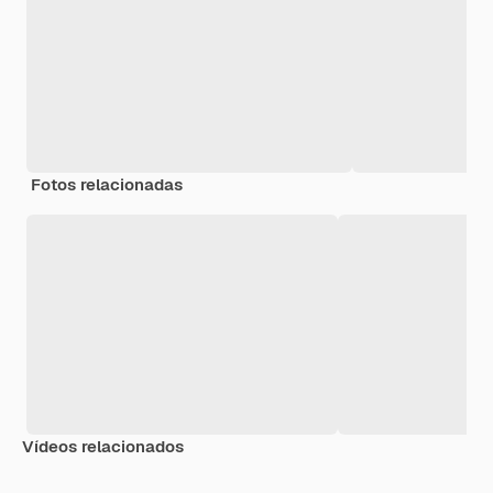
Fotos relacionadas
Vídeos relacionados
Premium
Premium
Premium
Premium