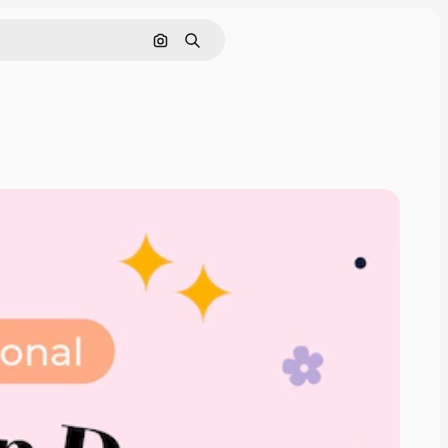
Buscar por imagen
Buscar