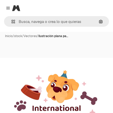
Magnific
Close menu
Buscar
Inicio
/
stock
/
Vectores
/
Ilustración plana pa…