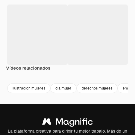
Vídeos relacionados
Premium
Premium
Generado por IA
ilustracion mujeres
dia mujer
derechos mujeres
empode
La plataforma creativa para dirigir tu mejor trabajo. Más de un