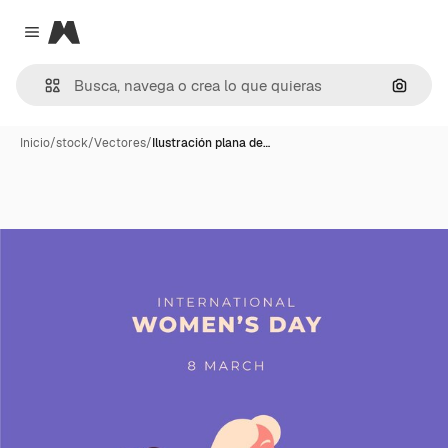
Magnific
Close menu
Buscar
Inicio
/
stock
/
Vectores
/
Ilustración plana de…