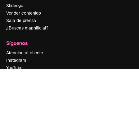
Slidesgo
Vender contenido
Sala de prensa
¿Buscas magnific.ai?
Síguenos
Atención al cliente
Instagram
YouTube
LinkedIn
TikTok
Discord
X
Reddit
Copyright © 2010-
2026
Freepik Company S.L.U.
Todos los derechos
reservados
.