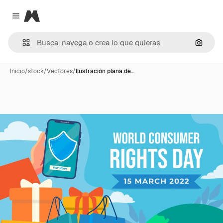
Magnific
Close menu
Buscar
Inicio
/
stock
/
Vectores
/
Ilustración plana de…