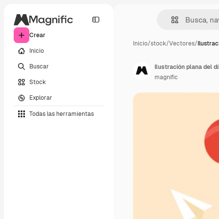
Crear
Inicio
/
stock
/
Vectores
/
Ilustra
Inicio
Buscar
Ilustración plana del d
magnific
Stock
Explorar
Todas las herramientas