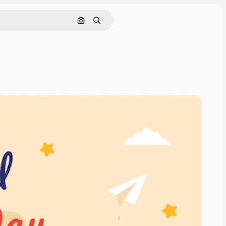
Buscar por imagen
Buscar