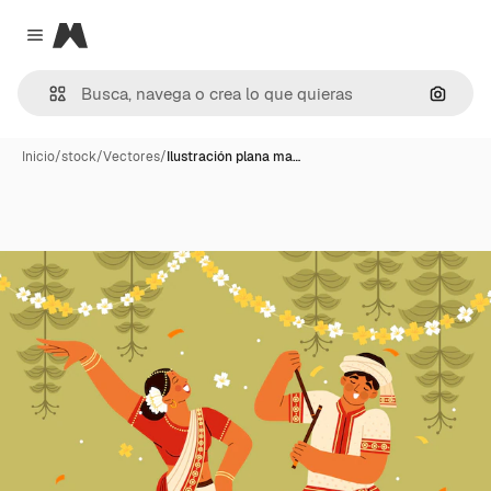
Magnific
Close menu
Buscar
Inicio
/
stock
/
Vectores
/
Ilustración plana ma…