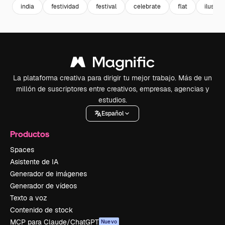
india
festividad
festival
celebrate
flat
ilustra
La plataforma creativa para dirigir tu mejor trabajo. Más de un
millón de suscriptores entre creativos, empresas, agencias y
estudios.
Español
Productos
Spaces
Asistente de IA
Generador de imágenes
Generador de vídeos
Texto a voz
Contenido de stock
MCP para Claude/ChatGPT
Nuevo