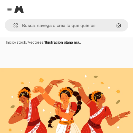
Magnific
Close menu
Buscar
Inicio
/
stock
/
Vectores
/
Ilustración plana ma…