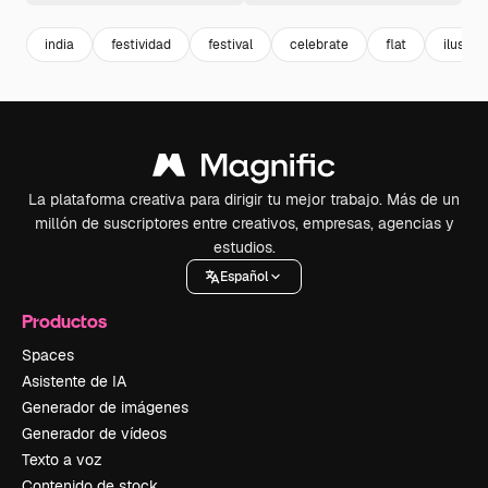
india
festividad
festival
celebrate
flat
ilustra
La plataforma creativa para dirigir tu mejor trabajo. Más de un
millón de suscriptores entre creativos, empresas, agencias y
estudios.
Español
Productos
Spaces
Asistente de IA
Generador de imágenes
Generador de vídeos
Texto a voz
Contenido de stock