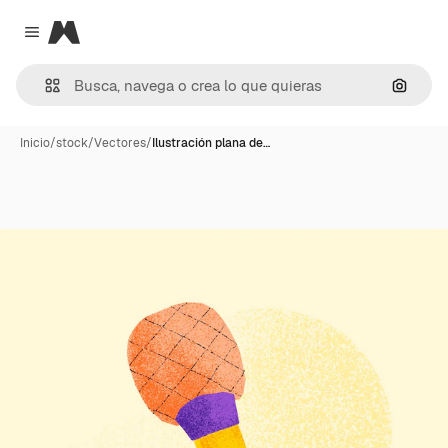
Magnific
Close menu
Buscar
Inicio
/
stock
/
Vectores
/
Ilustración plana de…