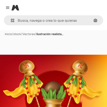
Magnific
Close menu
Buscar
Inicio
/
stock
/
Vectores
/
Ilustración realista…