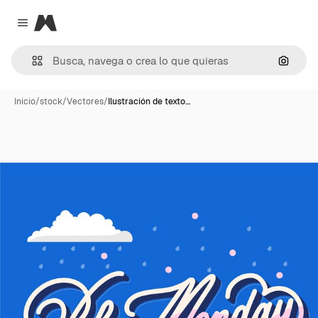
Magnific
Close menu
Buscar
Inicio
/
stock
/
Vectores
/
Ilustración de texto…