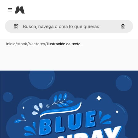
Magnific
Close menu
Buscar
Inicio
/
stock
/
Vectores
/
Ilustración de texto…