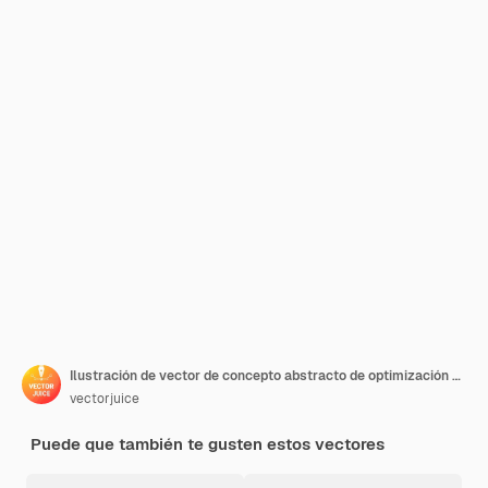
Ilustración de vector de concepto abstracto de optimización de tasa de conversión. El sistema de marketing digital, el marketing de atracción de clientes potenciales, el aumento de visitantes al sitio web, convierten a los visitantes en metáforas abstractas de clientes.
vectorjuice
Puede que también te gusten estos vectores