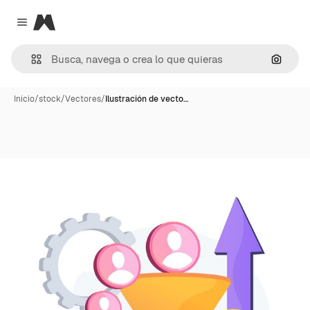
Magnific
Close menu
Buscar
Inicio
/
stock
/
Vectores
/
Ilustración de vecto…