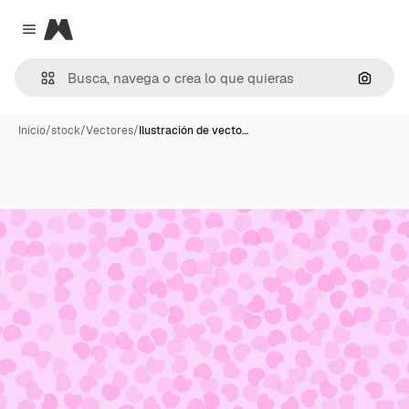
Magnific
Close menu
Buscar
Inicio
/
stock
/
Vectores
/
Ilustración de vecto…