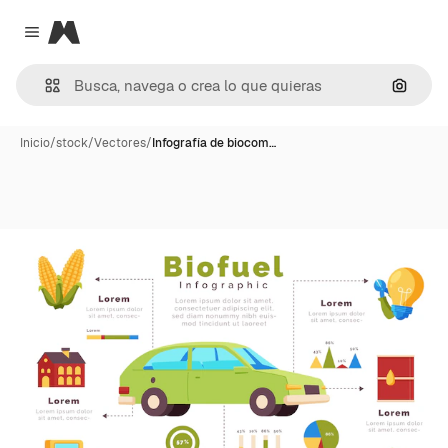
Magnific
Close menu
Buscar
Inicio
/
stock
/
Vectores
/
Infografía de biocom…