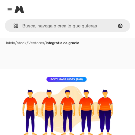
Magnific
Close menu
Buscar
Inicio
/
stock
/
Vectores
/
Infografía de gradie…