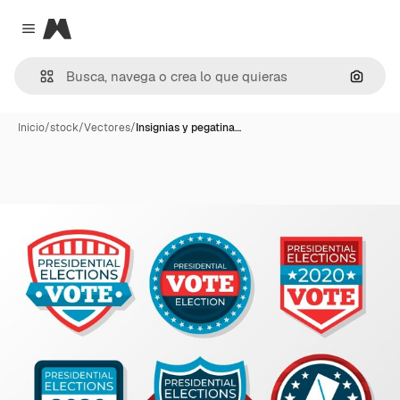
Magnific
Close menu
Buscar
Inicio
/
stock
/
Vectores
/
Insignias y pegatina…