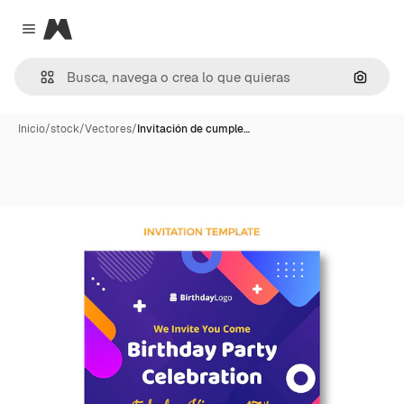
Magnific
Close menu
Buscar
Inicio
/
stock
/
Vectores
/
Invitación de cumple…