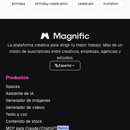
birthday
birthday celebration
celebrate
invitation
f
La plataforma creativa para dirigir tu mejor trabajo. Más de un
millón de suscriptores entre creativos, empresas, agencias y
estudios.
Español
Productos
Spaces
Asistente de IA
Generador de imágenes
Generador de vídeos
Texto a voz
Contenido de stock
MCP para Claude/ChatGPT
Nuevo