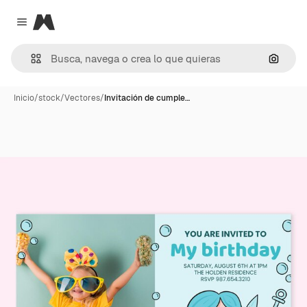
Magnific
Close menu
Buscar
Inicio
/
stock
/
Vectores
/
Invitación de cumple…