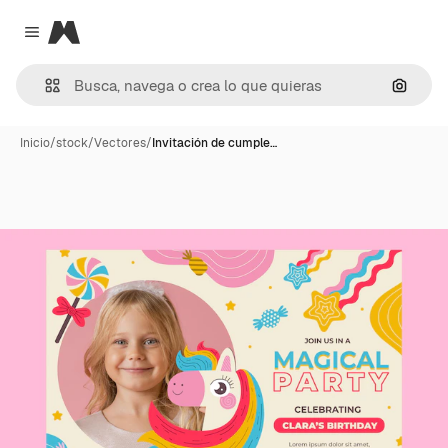
Magnific
Close menu
Buscar
Inicio
/
stock
/
Vectores
/
Invitación de cumple…