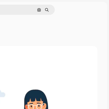
Buscar por imagen
Buscar