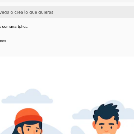
s con smartpho…
ones