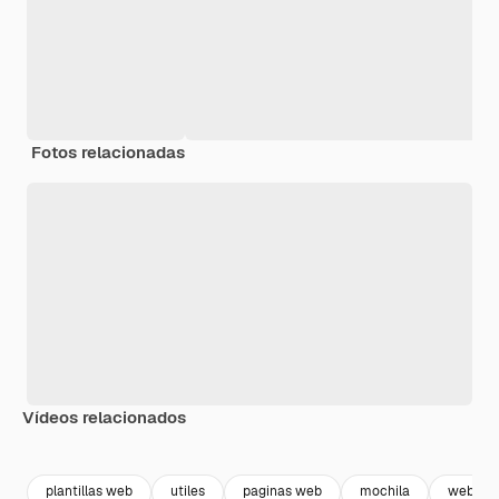
Fotos relacionadas
Vídeos relacionados
Premium
Premium
plantillas web
utiles
paginas web
mochila
web