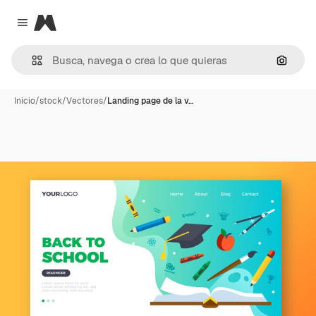
Magnific
Close menu
Buscar
Inicio
/
stock
/
Vectores
/
Landing page de la v…