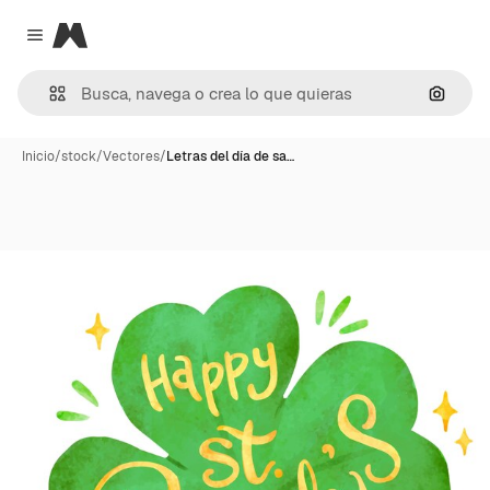
Magnific
Close menu
Buscar
Inicio
/
stock
/
Vectores
/
Letras del día de sa…