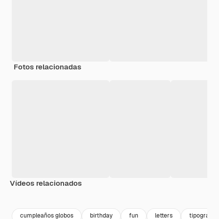
Fotos relacionadas
Vídeos relacionados
Premium
Premium
cumpleaños globos
birthday
fun
letters
tipografia