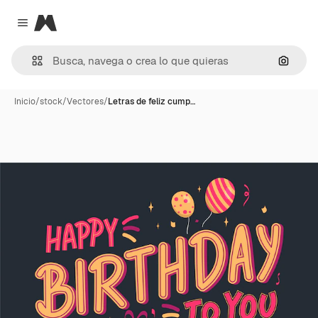
Magnific
Close menu
Buscar
Inicio
/
stock
/
Vectores
/
Letras de feliz cump…