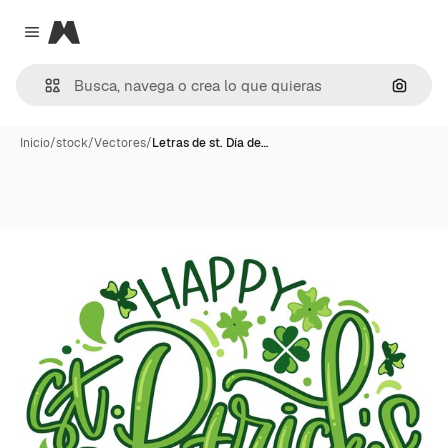
Magnific
Close menu
Buscar
Inicio
/
stock
/
Vectores
/
Letras de st. Día de…