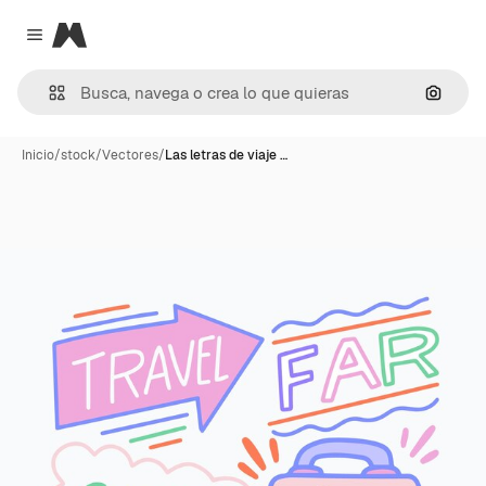
Magnific
Close menu
Buscar
Inicio
/
stock
/
Vectores
/
Las letras de viaje …