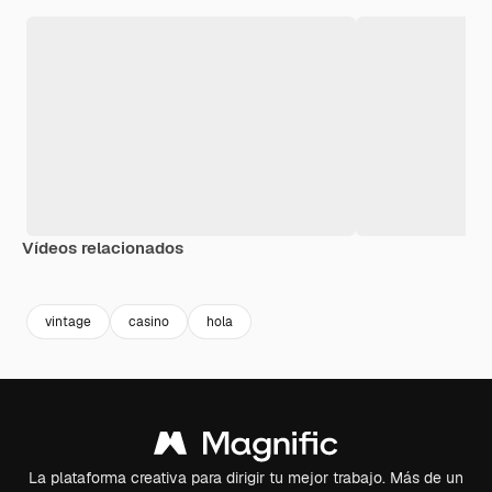
Vídeos relacionados
Premium
Premium
Premium
Premium
Generado p
vintage
casino
hola
La plataforma creativa para dirigir tu mejor trabajo. Más de un