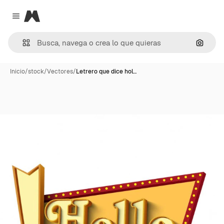
Magnific
Close menu
Buscar
Inicio
/
stock
/
Vectores
/
Letrero que dice hol…