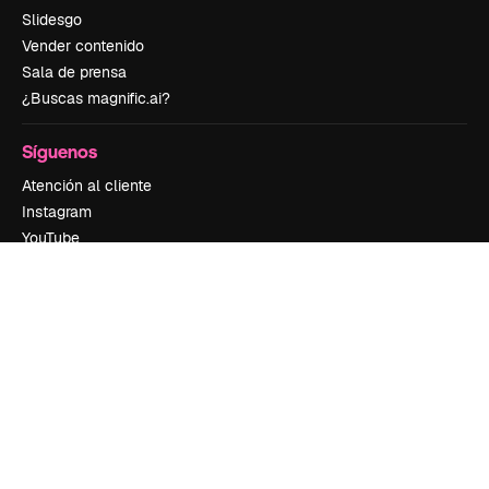
Slidesgo
Vender contenido
Sala de prensa
¿Buscas magnific.ai?
Síguenos
Atención al cliente
Instagram
YouTube
LinkedIn
TikTok
Discord
X
Reddit
Copyright © 2010-
2026
Freepik Company S.L.U.
Todos los derechos
reservados
.