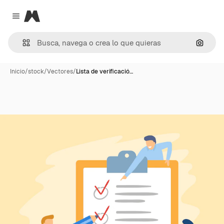
Magnific
Close menu
Buscar
Inicio
/
stock
/
Vectores
/
Lista de verificació…