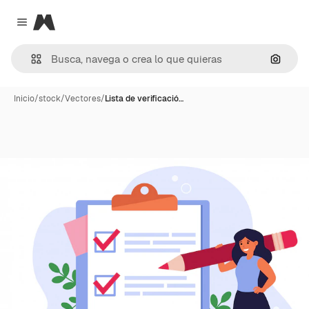
Magnific
Close menu
Buscar
Inicio
/
stock
/
Vectores
/
Lista de verificació…