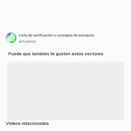
Lista de verificación o concepto de encuesta
pch.vector
Puede que también te gusten estos vectores
Vídeos relacionados
Premium
Premium
Generado por IA
Premium
Premium