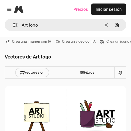
Magnific
Precios
Iniciar sesión
Close menu
Borrar
Buscar
Crea una imagen con IA
Crea un vídeo con IA
Crea un icono 
Vectores de Art logo
Vectores
Filtros