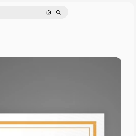
Buscar por imagen
Buscar