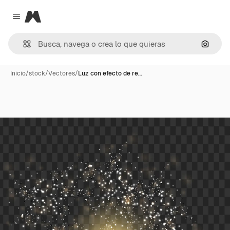
Magnific
Close menu
Buscar
Inicio
/
stock
/
Vectores
/
Luz con efecto de re…