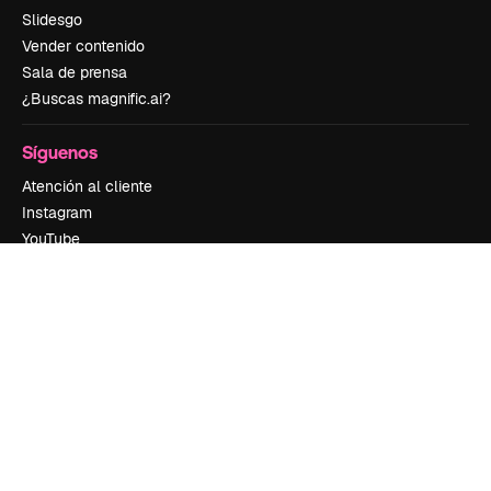
Slidesgo
Vender contenido
Sala de prensa
¿Buscas magnific.ai?
Síguenos
Atención al cliente
Instagram
YouTube
LinkedIn
TikTok
Discord
X
Reddit
Copyright © 2010-
2026
Freepik Company S.L.U.
Todos los derechos
reservados
.