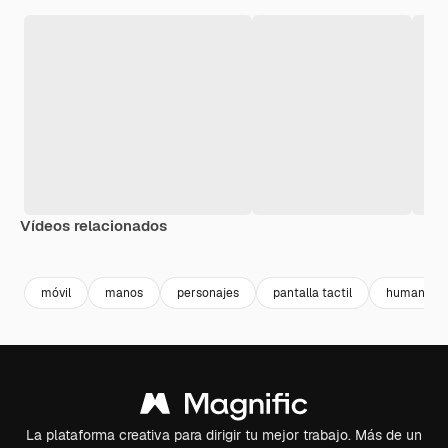
Vídeos relacionados
Premium
Premium
Premium
Premium
móvil
manos
personajes
pantalla tactil
humanida
La plataforma creativa para dirigir tu mejor trabajo. Más de un