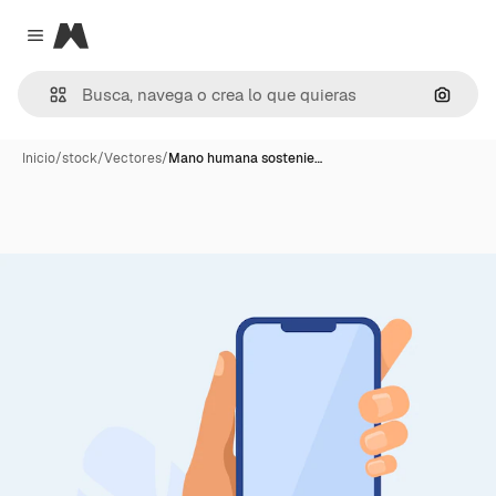
Magnific
Close menu
Buscar
Inicio
/
stock
/
Vectores
/
Mano humana sostenie…