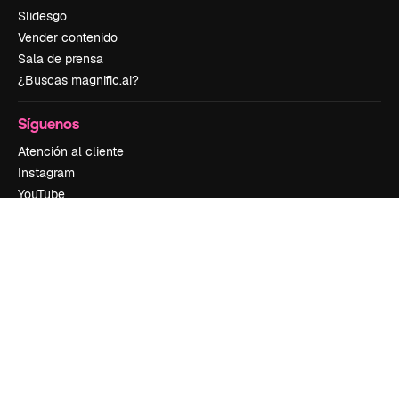
Slidesgo
Vender contenido
Sala de prensa
¿Buscas magnific.ai?
Síguenos
Atención al cliente
Instagram
YouTube
LinkedIn
TikTok
Discord
X
Reddit
Copyright © 2010-
2026
Freepik Company S.L.U.
Todos los derechos
reservados
.