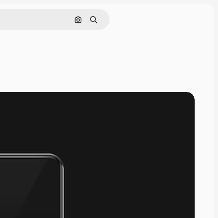
Buscar por imagen
Buscar