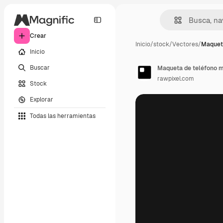
Crear
Inicio
/
stock
/
Vectores
/
Maqueta
Inicio
Buscar
Maqueta de teléfono mó
rawpixel.com
Stock
Explorar
Todas las herramientas