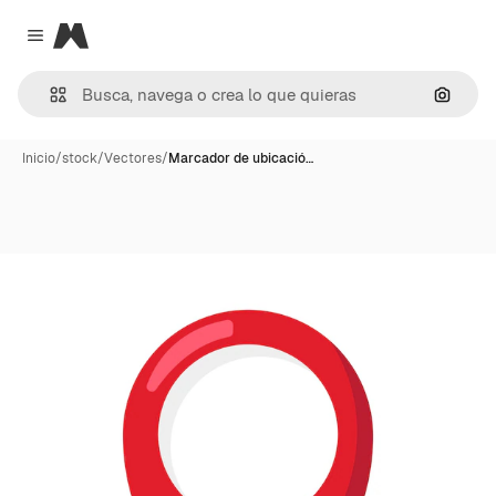
Magnific
Close menu
Buscar
Inicio
/
stock
/
Vectores
/
Marcador de ubicació…