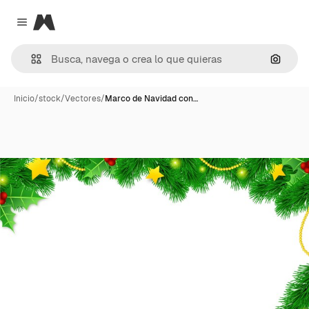
Magnific
Close menu
Buscar
Inicio
/
stock
/
Vectores
/
Marco de Navidad con…