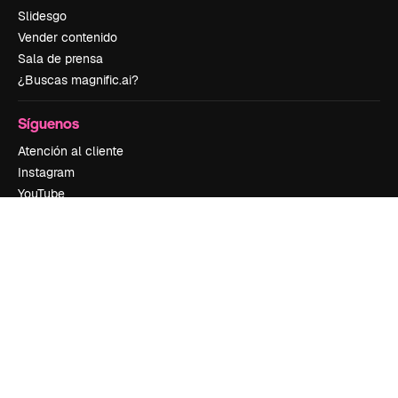
Slidesgo
Vender contenido
Sala de prensa
¿Buscas magnific.ai?
Síguenos
Atención al cliente
Instagram
YouTube
LinkedIn
TikTok
Discord
X
Reddit
Copyright © 2010-
2026
Freepik Company S.L.U.
Todos los derechos
reservados
.