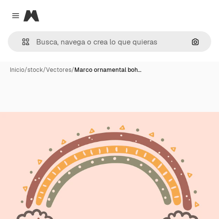
Magnific
Close menu
Buscar
Inicio
/
stock
/
Vectores
/
Marco ornamental boh…