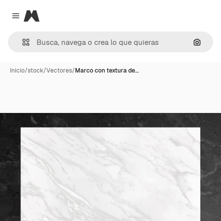
Magnific
Close menu
Buscar
Inicio
/
stock
/
Vectores
/
Marco con textura de…