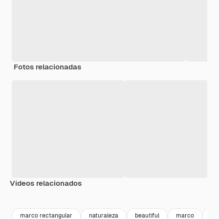
Fotos relacionadas
Vídeos relacionados
Premium
Premium
Generado por IA
Premium
Premium
Generado p
marco rectangular
naturaleza
beautiful
marco
de