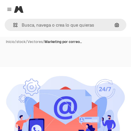
Magnific
Close menu
Buscar
Inicio
/
stock
/
Vectores
/
Marketing por correo…