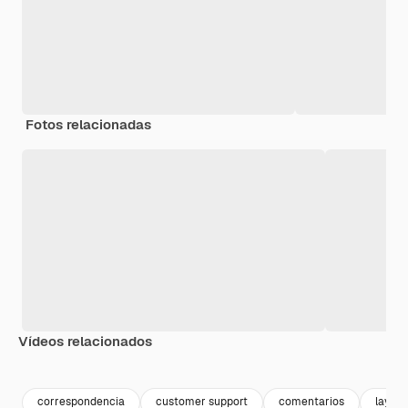
Fotos relacionadas
Vídeos relacionados
Premium
Premium
Premium
Premium
correspondencia
customer support
comentarios
layout