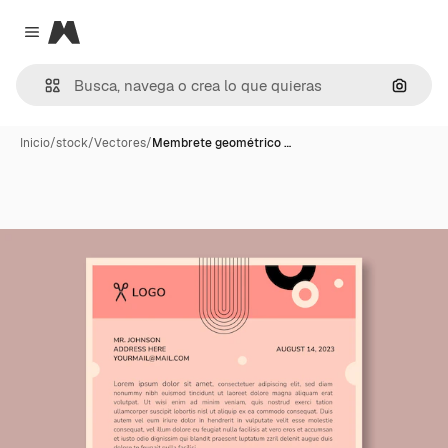
Magnific
Close menu
Buscar
Inicio
/
stock
/
Vectores
/
Membrete geométrico …